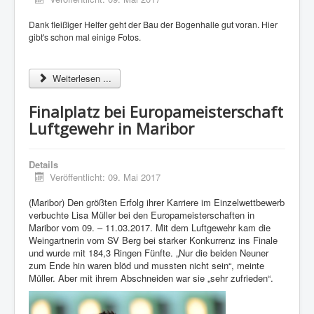
Termine
Dank fleißiger Helfer geht der Bau der Bogenhalle gut voran.
Hier
Schützenhaus
gibt's schon mal einige Fotos.
Kontakt
Links
Weiterlesen ...
Impressum
Finalplatz bei Europameisterschaft
Luftgewehr in Maribor
Datenschutz
Details
Veröffentlicht: 09. Mai 2017
(Maribor) Den größten Erfolg ihrer Karriere im Einzelwettbewerb
verbuchte Lisa Müller bei den Europameisterschaften in
Maribor vom 09. – 11.03.2017. Mit dem Luftgewehr kam die
Weingartnerin vom SV Berg bei starker Konkurrenz ins Finale
und wurde mit 184,3 Ringen Fünfte. „Nur die beiden Neuner
zum Ende hin waren blöd und mussten nicht sein“, meinte
Müller. Aber mit ihrem Abschneiden war sie „sehr zufrieden“.