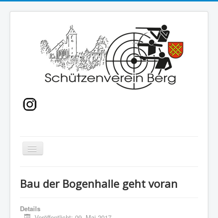
Navigation
an/aus
Home
Bau der Bogenhalle geht voran
Sport
Bogenkurse
Details
Veröffentlicht: 09. Mai 2017